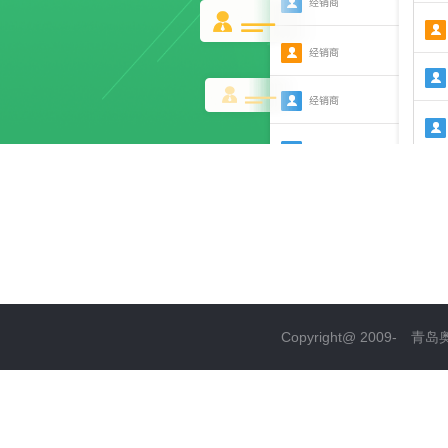
Copyright@ 2009-
青岛