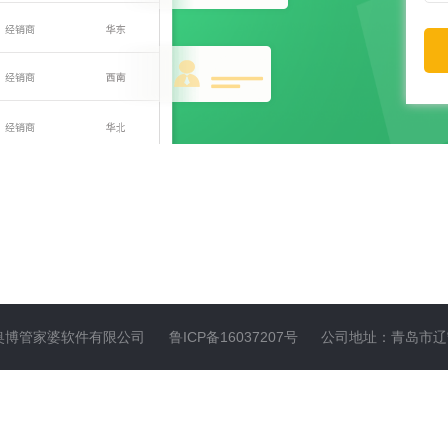
奥博管家婆软件有限公司
鲁ICP备16037207号
公司地址：青岛市辽宁